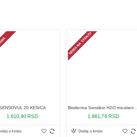
NEMA NA STANJU
ESICA
SD
Bioderma Sensibio H2O micelarna voda za predeo oko očiju 125ml
1.661,76 RSD
Dodaj u korpu
Dodaj 