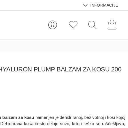
INFORMACIJE
 HYALURON PLUMP BALZAM ZA KOSU 200
p balzam za kosu
namenjen je dehidriranoj, beživotnoj i kosi kojoj
 Dehidrirana kosa često deluje suvo, krto i teško se raščešljava,