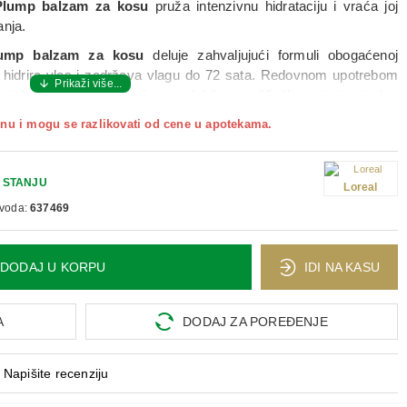
 Plump balzam za kosu
pruža intenzivnu hidrataciju i vraća joj
anja.
lump balzam za kosu
deluje zahvaljujući formuli obogaćenoj
i hidrira vlas i zadržava vlagu do 72 sata. Redovnom upotrebom
ja i do 10x hidratizovanija, uz olakšano raščešljavanje i prirodan
nu i mogu se razlikovati od cene u apotekama.
 Elseve Hyaluron Plump balzam za kosu
na mokru kosu, ravnomerno
da deluje oko 1 minut, zatim temeljno isprati.
 STANJU
Loreal
zvoda:
637469
DODAJ U KORPU
IDI NA KASU
A
DODAJ ZA POREĐENJE
Napišite recenziju