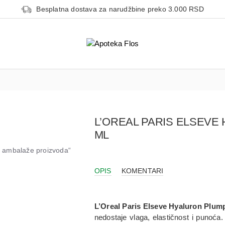
Besplatna dostava za narudžbine preko 3.000 RSD
L’OREAL PARIS ELSEVE
ML
od ambalaže proizvoda“
OPIS
KOMENTARI
L’Oreal Paris Elseve Hyaluron Plum
nedostaje vlaga, elastičnost i punoća.