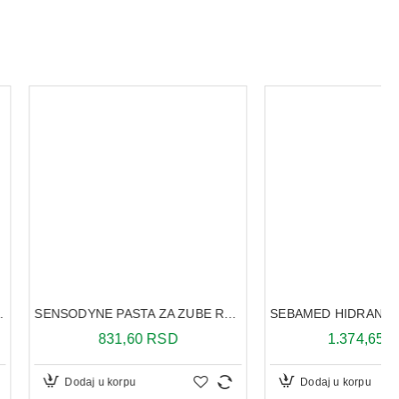
SENSODYNE PASTA ZA ZUBE RAPID RELIEF 75ML
SEBAMED HIDRANTNA KREMA ZA NORMALNU DO SUVU KOŽU 75 ML
831,60 RSD
1.374,65 RSD
u korpu
Dodaj u korpu