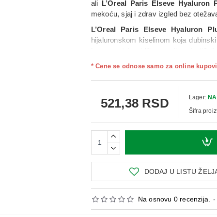
ali
L’Oreal Paris Elseve Hyaluron
mekoću, sjaj i zdrav izgled bez otežav
L’Oreal Paris Elseve Hyaluron P
hijaluronskom kiselinom koja dubinsk
kosa postaje vidljivo punija, elastični
volumen bez slepljivanja.
* Cene se odnose samo za online kupovi
Način upotrebe
:
Naneti
L’Oréal Paris
rasporediti po dužini i krajevima. Ostaviti 
Lager:
NA
521,38 RSD
Šifra proi
DODAJ U LISTU ŽELJ
Na osnovu 0 recenzija.
-