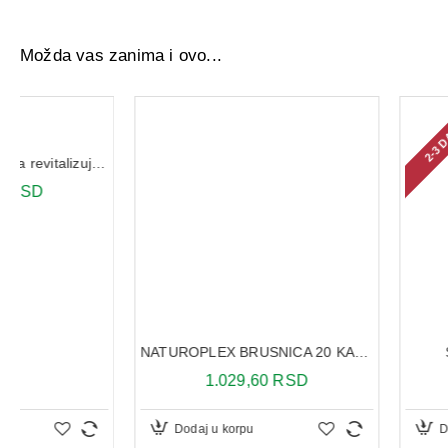
Možda vas zanima i ovo...
2-3 DANA
SENSOVUL 20 K
NATUROPLEX BRUSNICA 20 KAPSULA
1.610,40 R
1.029,60 RSD
Dodaj u korpu
Dodaj u korpu