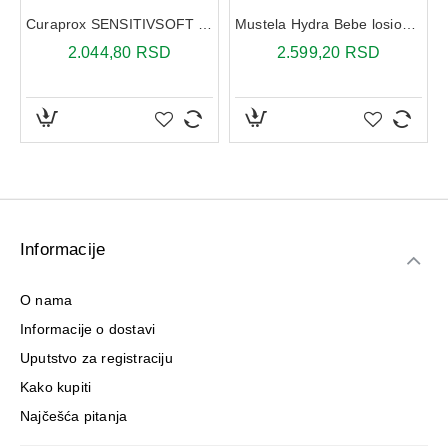
Curaprox SENSITIVSOFT CS1560 3 kom četkica za zube
Mustela Hydra Bebe losion za telo 300 ml
2.044,80 RSD
2.599,20 RSD
Informacije
O nama
Informacije o dostavi
Uputstvo za registraciju
Kako kupiti
Najčešća pitanja