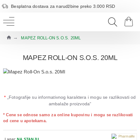
Besplatna dostava za narudžbine preko 3.000 RSD
MAPEZ ROLL-ON S.O.S. 20ML
MAPEZ ROLL-ON S.O.S. 20ML
*
„Fotografije su informativnog karaktera i mogu se razlikovati od
ambalaže proizvoda“
* Cene se odnose samo za online kupovinu i mogu se razlikovati
od cene u apotekama.
Lager:
NA STANJU