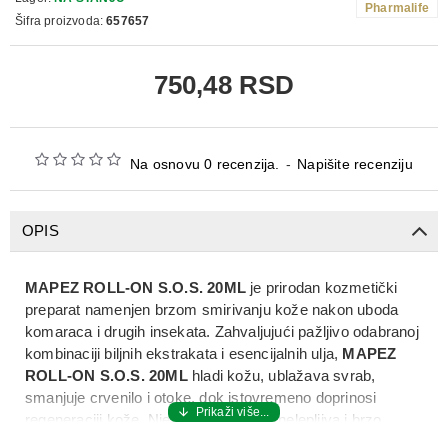
Pharmalife
Šifra proizvoda:
657657
750,48 RSD
Na osnovu 0 recenzija.
-
Napišite recenziju
OPIS
MAPEZ ROLL-ON S.O.S. 20ML
je prirodan kozmetički
preparat namenjen brzom smirivanju kože nakon uboda
komaraca i drugih insekata. Zahvaljujući pažljivo odabranoj
kombinaciji biljnih ekstrakata i esencijalnih ulja,
MAPEZ
ROLL-ON S.O.S. 20ML
hladi kožu, ublažava svrab,
smanjuje crvenilo i otoke, dok istovremeno doprinosi
regeneraciji kože. Njegova nemasna, nelepljiva i brzo
upijajuća formula pogodna je za svakodnevnu upotrebu kod