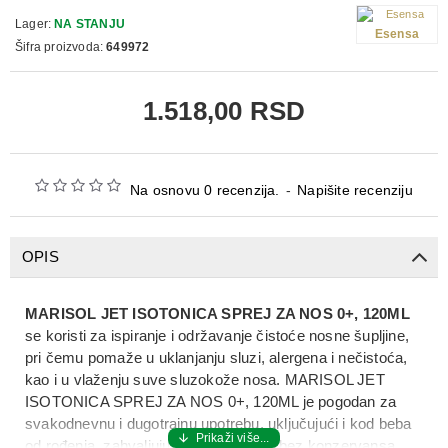
Lager:
NA STANJU
Esensa
Šifra proizvoda:
649972
1.518,00 RSD
Na osnovu 0 recenzija.
-
Napišite recenziju
OPIS
MARISOL JET ISOTONICA SPREJ ZA NOS 0+, 120ML
se koristi za ispiranje i održavanje čistoće nosne šupljine,
pri čemu pomaže u uklanjanju sluzi, alergena i nečistoća,
kao i u vlaženju suve sluzokože nosa. MARISOL JET
ISOTONICA SPREJ ZA NOS 0+, 120ML je pogodan za
svakodnevnu i dugotrajnu upotrebu, uključujući i kod beba
od rođenja, zahvaljujući blagoj formuli bez konzervansa.