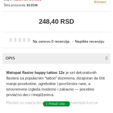
Matopat
Šifra proizvoda:
622538
248,40 RSD
Na osnovu 0 recenzija.
-
Napišite recenziju
OPIS
Matopat flaster happy tattoo 12x
je set dekorativnih
flastera sa popularnim “tattoo” dezenima, dizajniran da štiti
manje posekotine, ogrebotine i površinske rane, a
istovremeno izgleda moderno i zabavno — posebno
privlačno deci i tinejdžerima.
Flasteri su napravljeni od fleksibilnog materijala koji se
prijanja uz kožu i omogućava udobno nošenje tokom celog