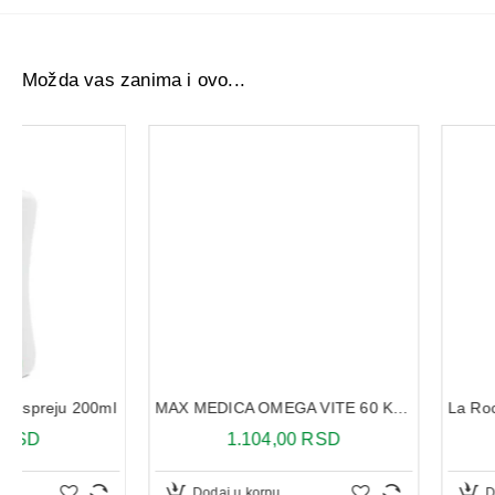
Možda vas zanima i ovo...
MAX MEDICA OMEGA VITE 60 KAPSULA
1.104,00 RSD
2.623,05 R
Dodaj u korpu
Dodaj u korpu