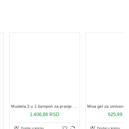
Mustela 2 u 1 šampon za pranje kose i tela 200 ml
Mixa gel za umivanje sa vitaminom C 150 ml
.406,88 RSD
625,99 RSD
u korpu
Dodaj u korpu