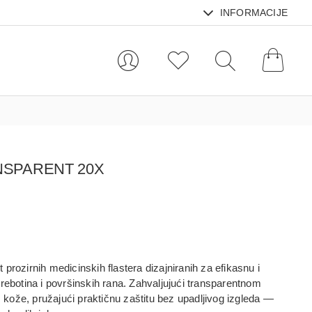
INFORMACIJE
NSPARENT 20X
t prozirnih medicinskih flastera dizajniranih za efikasnu i
grebotina i površinskih rana. Zahvaljujući transparentnom
om kože, pružajući praktičnu zaštitu bez upadljivog izgleda —