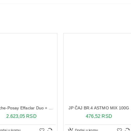
La Roche-Posay Effaclar Duo + Unifiant tonirana krema Light 40 ml
JP ČAJ BR.4 ASTMO MIX 100G
SD
476,52 RSD
1
Dodaj u korpu
Dodaj 