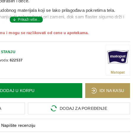
draslih i dece.
i udobnog materijala koji se lako prilagođava pokretima tela.
smanjujući nelagodnost pri zameni, dok sam flaster sigurno drži i
aja.
nu i mogu se razlikovati od cene u apotekama.
 STANJU
zvoda:
622537
Matopat
DODAJ U KORPU
IDI NA KASU
A
DODAJ ZA POREĐENJE
Napišite recenziju