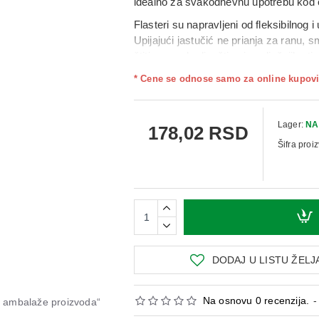
idealno za svakodnevnu upotrebu kod o
Flasteri su napravljeni od fleksibilnog 
Upijajući jastučić ne prianja za ranu, 
štiti ranu od prljavštine i spoljašnjih utic
* Cene se odnose samo za online kupovi
Lager:
NA
178,02 RSD
Šifra proi
DODAJ U LISTU ŽELJ
Na osnovu 0 recenzija.
-
od ambalaže proizvoda“