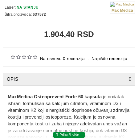
Lager:
NA STANJU
Max Medica
Šifra proizvoda:
637572
1.904,40 RSD
Na osnovu 0 recenzija.
-
Napišite recenziju
OPIS
MaxMedica Osteoprevent Forte 60 kapsula
je
dodatak
ishrani
formulisan sa
kalcijum citratom, vitaminom D3 i
vitaminom K2
koji sinergistički doprinose očuvanju
zdravlja
kostiju i prevenciji osteoporoze
. Kalcijum je osnovna
komponenta kostiju i zuba i njegov adekvatan unos važan
je za
održavanje normalne gustine kostiju
, dok vitamin D3
pomaže
apsorpciju i iskorišćenje kalcijuma
, a vitamin K2