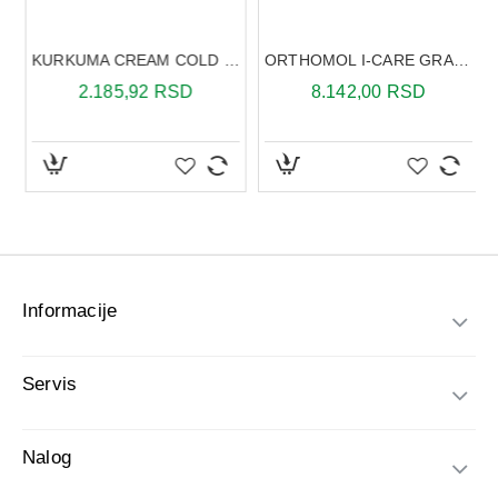
sti 30 ml
KURKUMA CREAM COLD 225 ML
ORTHOMOL I-CARE GRANULE 30 KESICA
2.185,92 RSD
8.142,00 RSD
Informacije
Servis
Nalog