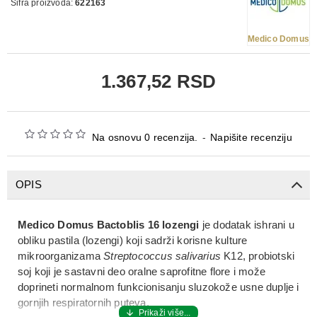
Šifra proizvoda:
622163
Medico Domus
1.367,52 RSD
Na osnovu 0 recenzija.
-
Napišite recenziju
OPIS
Medico Domus Bactoblis 16 lozengi
je
dodatak ishrani u
obliku pastila (lozengi)
koji sadrži
korisne kulture
mikroorganizama
Streptococcus salivarius
K12
, probiotski
soj koji je sastavni deo
oralne saprofitne flore
i može
doprineti
normalnom funkcionisanju sluzokože usne duplje i
gornjih respiratornih puteva
.