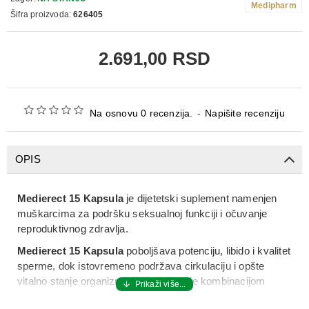
Medipharm
Šifra proizvoda:
626405
2.691,00 RSD
Na osnovu 0 recenzija.
-
Napišite recenziju
OPIS
Medierect 15 Kapsula
je dijetetski suplement namenjen
muškarcima za podršku seksualnoj funkciji i očuvanje
reproduktivnog zdravlja.
Medierect 15 Kapsula
poboljšava potenciju, libido i kvalitet
sperme, dok istovremeno podržava cirkulaciju i opšte
vitalno stanje organizma. Formulisan je kombinacijom
biljnih ekstrakata, aminokiselina i vitamina koji sinergijski