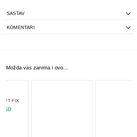
doprinose muškom seksualnom zdravlju.
Upotreba:
Uzimati 1 kapsulu dnevno, najbolje uz obrok i
SASTAV
čašu vode.
KOMENTARI
Možda vas zanima i ovo...
PIC FLASTER SOFT FIX PAPIR 1.25x5
REFERUM PLUS 30 KAPSULA
Eucerin Hyaluron-Filler Firming serum 30 ml
1.863,00 RSD
4.418,21 RSD