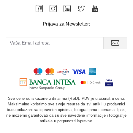
rane. U slučaju težih povreda konsultovati zdravstvenog
stručnjaka. Čuvati na sobnoj temperaturi, zaštićeno od
svetlosti i vlage.
Prijava za Newsletter:
Sve cene su iskazane u dinarima (RSD). PDV je uračunat u cenu.
Maksimalno koristimo sve svoje resurse da svi artikli u prodavnici
budu prikazani sa ispravnim opisima, fotografijama i cenama. Ipak,
ne možemo garantovati da su sve navedene informacije i fotografije
artikala u potpunosti ispravne.