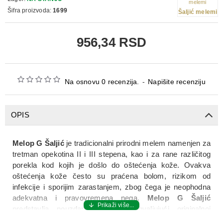
Šifra proizvoda:
1699
Šaljić melemi
956,34 RSD
Na osnovu 0 recenzija.
-
Napišite recenziju
OPIS
Melop G Šaljić
je tradicionalni prirodni melem namenjen za
tretman opekotina II i III stepena, kao i za rane različitog
porekla kod kojih je došlo do oštećenja kože. Ovakva
oštećenja kože često su praćena bolom, rizikom od
infekcije i sporijim zarastanjem, zbog čega je neophodna
adekvatna i pravovremena nega.
Melop G Šaljić
predstavlja pouzdano rešenje zahvaljujući originalnoj
recepturi travara Jovana Šaljića, koja kombinuje lekovite