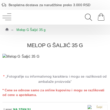
Besplatna dostava za narudžbine preko 3.000 RSD
Melop G Šaljić 35 g
MELOP G ŠALJIĆ 35 G
*
„Fotografije su informativnog karaktera i mogu se razlikovati od
ambalaže proizvoda“
* Cene se odnose samo za online kupovinu i mogu se razlikovati
od cene u apotekama.
Lager:
NA STANJU