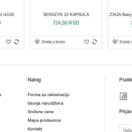
ml rk100
SERAZYN 10 KAPSULA
ZIAJA Baby
D
724,50 RSD
Dodaj u korpu
Dodaj 
Nalog
Pratit
e
Forma za reklamaciju
Istorija narudžbina
Prija
Snižene cene
Mapa prodavnice
Kontakt