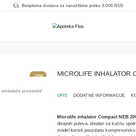
Besplatna dostava za narudžbine preko 3.000 RSD
MICROLIFE INHALATOR 
-10%
od ambalaže proizvoda“
OPIS
DODATNE INFORMACIJE
K
Microlife inhalator Compact NEB 20
disajnih puteva, idealan za kućnu upotr
model koristi pouzdanu kompresorsku te