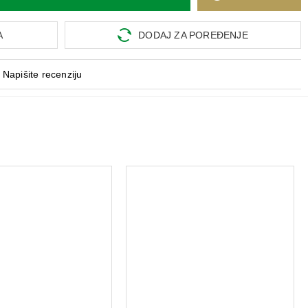
A
DODAJ ZA POREĐENJE
Napišite recenziju