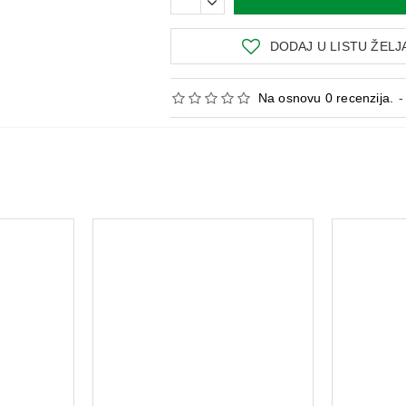
DODAJ U LISTU ŽELJ
Na osnovu 0 recenzija.
-