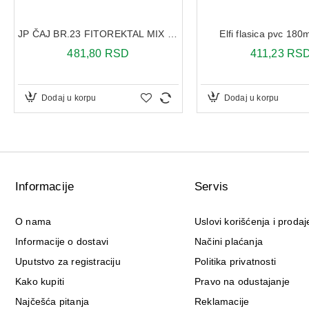
JP ČAJ BR.23 FITOREKTAL MIX 100G
Elfi flasica pvc 180
481,80 RSD
411,23 RS
Dodaj u korpu
Dodaj u korpu
Informacije
Servis
O nama
Uslovi korišćenja i prodaj
Informacije o dostavi
Načini plaćanja
Uputstvo za registraciju
Politika privatnosti
Kako kupiti
Pravo na odustajanje
Najčešća pitanja
Reklamacije