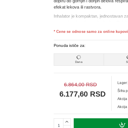
dopiru do gornjih i donjih delova respir
efekat lekova ili rastvora.
Inhalator je kompaktan, jednostavan za
omogućavaju primenu kod odraslih i d
interfejsom čini ga praktičnim izborom
* Cene se odnose samo za online kupovi
Ponuda ističe za:
Dana
S
Lager:
6.864,00 RSD
Šifra 
6.177,60 RSD
Akcija
Akcija