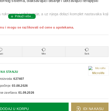
atornog sistema, olakšavajući disanje i ubrzavajući terapijski
 rukovanje i održavanje, a uz njega dolazi komplet nastavaka koji
ece. Njegov dizajn kombinovan sa jednostavnim korisničkim
 za svaki dom.
nu i mogu se razlikovati od cene u apotekama.
ati
Min
Sek
NA STANJU
Microlife
proizvoda:
627407
 počinje:
03.08.2026
 se završava:
01.09.2026
DODAJ U KORPU
IDI NA KASU