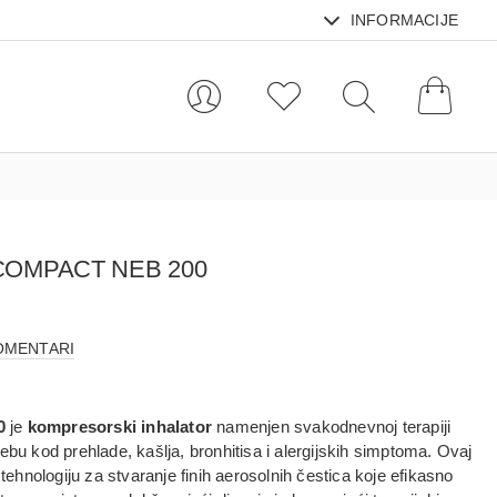
INFORMACIJE
COMPACT NEB 200
OMENTARI
0
je
kompresorski inhalator
namenjen svakodnevnoj terapiji
ebu kod prehlade, kašlja, bronhitisa i alergijskih simptoma. Ovaj
hnologiju za stvaranje finih aerosolnih čestica koje efikasno