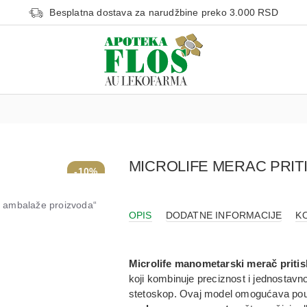
Besplatna dostava za narudžbine preko 3.000 RSD
MICROLIFE MERAC PRIT
-10%
od ambalaže proizvoda“
OPIS
DODATNE INFORMACIJE
K
Microlife manometarski merač priti
koji kombinuje preciznost i jednostavno
stetoskop. Ovaj model omogućava pouzda