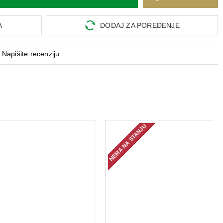
A
DODAJ ZA POREĐENJE
Napišite recenziju
NEMA NA STANJU