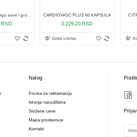
CeraVe krema za negu suve i grube kože 340 ml
CARDIOVASC PLUS 60 KAPSULA
CITRAX
SD
3.229,20 RSD
1
Dodaj u korpu
Dodaj 
Nalog
Pratit
e
Forma za reklamaciju
Istorija narudžbina
Prija
Snižene cene
Mapa prodavnice
Kontakt