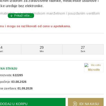
odličnim izborom za zdravstvene radnike, medicinske ustanove i
ke uređaje bez elektronike.
ih materijala, sa ergonomskom manžetnom i pouzdanim ventilom
a i konzistentna merenja bez potrebe za baterijama ili napajanjem.
e, a zahvaljujući klasičnom dizajnu može se koristiti godinama.
nu i mogu se razlikovati od cene u apotekama.
14
29
26
ati
Min
Sek
NA STANJU
Microlife
proizvoda:
622265
 počinje:
03.08.2026
 se završava:
01.09.2026
DODAJ U KORPU
IDI NA KASU