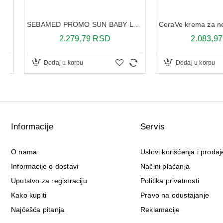
SEBAMED PROMO SUN BABY LOSIONZA ZAŠTITU OD SUNCA ZA DECU SPF50+ 200 ML+ SUN LOSION ZA SUNČANJE SPF30+ 150 ML
2.279,79 RSD
2.083,97 R
Dodaj u korpu
Dodaj u korpu
Informacije
Servis
O nama
Uslovi korišćenja i prodaj
Informacije o dostavi
Načini plaćanja
Uputstvo za registraciju
Politika privatnosti
Kako kupiti
Pravo na odustajanje
Najčešća pitanja
Reklamacije