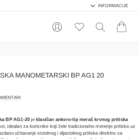
INFORMACIJE
ISKA MANOMETARSKI BP AG1 20
OMENTARI
ska BP AG1‑20
je
klasičan ankero‑tip merač krvnog pritiska
st, idealan za korisnike koji žele tradicionalno merenje pritiska uz
no očitavanje sistolnog i dijastolnog pritiska direktno sa