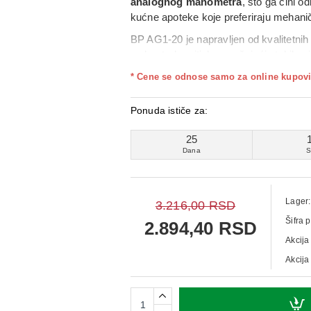
analognog manometra
, što ga čini 
kućne apoteke koje preferiraju mehanič
BP AG1‑20 je napravljen od kvalitetn
za kontrolu pritiska, pružajući stabiln
Jednostavan je za upotrebu i održavanj
* Cene se odnose samo za online kupovi
Ponuda ističe za:
25
Dana
S
Lager:
3.216,00 RSD
Šifra 
2.894,40 RSD
Akcija
Akcija