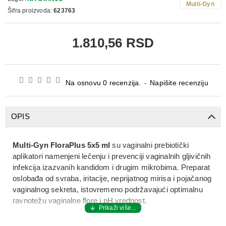
Multi-Gyn
Šifra proizvoda:
623763
1.810,56 RSD
Na osnovu 0 recenzija.
-
Napišite recenziju
OPIS
Multi‑Gyn FloraPlus 5x5 ml
su vaginalni prebiotički
aplikatori namenjeni lečenju i prevenciji vaginalnih gljivičnih
infekcija izazvanih kandidom i drugim mikrobima. Preparat
oslobađa od svraba, iritacije, neprijatnog mirisa i pojačanog
vaginalnog sekreta, istovremeno podržavajući optimalnu
ravnotežu vaginalne flore i pH vrednost.
Multi‑Gyn FloraPlus 5x5 ml
sadrži patentirani