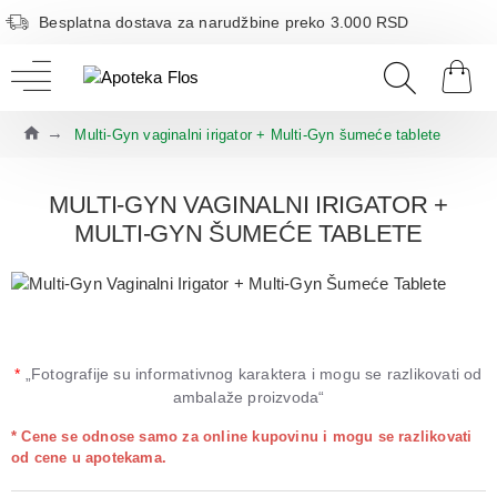
Besplatna dostava za narudžbine preko 3.000 RSD
Multi-Gyn vaginalni irigator + Multi-Gyn šumeće tablete
MULTI-GYN VAGINALNI IRIGATOR +
MULTI-GYN ŠUMEĆE TABLETE
*
„Fotografije su informativnog karaktera i mogu se razlikovati od
ambalaže proizvoda“
* Cene se odnose samo za online kupovinu i mogu se razlikovati
od cene u apotekama.