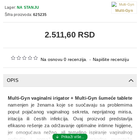
Lager:
NA STANJU
Multi-Gyn
Šifra proizvoda:
625235
2.511,60 RSD
Na osnovu 0 recenzija.
-
Napišite recenziju
OPIS
Multi-Gyn vaginalni irigator + Multi-Gyn šumeće tablete
namenjen je ženama koje se suočavaju sa problemima
poput pojačanog vaginalnog sekreta, neprijatnog mirisa,
iritacija ili čestih infekcija. Ovaj proizvod predstavlja
efikasno rešenje za održavanje optimalne intimne higijene,
jer omogućava nežno, ali temeljno ispiranje vaginalnog
područja i pomaže u očuvanju prirodne ravnoteže