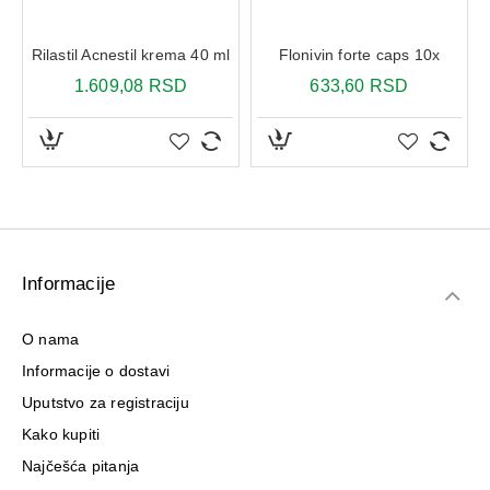
Aktivni sastojci (tablete):
Rilastil Acnestil krema 40 ml
Flonivin forte caps 10x
Natrijum bikarbonat
1.609,08 RSD
633,60 RSD
Limunska kiselina
Aloe barbadensis (Aloe vera)
Askorbinska kiselina (vitamin C)
Laktoza
Pakovanje
: Irigator+ fiola sa 10 šumećih tableta.
Informacije
O nama
Informacije o dostavi
Uputstvo za registraciju
Kako kupiti
Najčešća pitanja