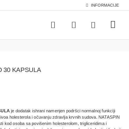
INFORMACIJE
 30 KAPSULA
SULA
je dodatak ishrani namenjen podršci normalnoj funkciji
nivoa holesterola i očuvanju zdravlja krvnih sudova. NATASPIN
od osoba sa povišenim holesterolom, trigliceridima i