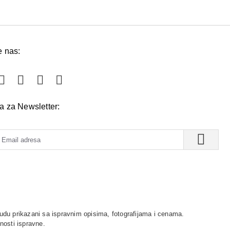
e nas:
va za Newsletter:
udu prikazani sa ispravnim opisima, fotografijama i cenama.
nosti ispravne.