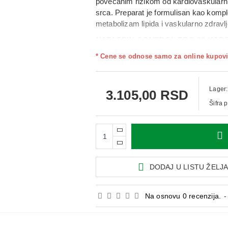
povećanim rizikom od kardiovaskularnih 
srca. Preparat je formulisan kao komple
metabolizam lipida i vaskularno zdravlj
NATASPIN CONTROL PRO 30 KAP
crvenog pirinča, koenzim Q10, ekstrakt
* Cene se odnose samo za online kupovi
ekstrakte Terminalia arjuna i lovora. 
u krvi, podršci razgradnji fibrina, boljoj
normalnoj funkciji srca i krvnih sudova
Lager:
3.105,00 RSD
Upotreba:
Šifra 
Odrasli: 1 kapsula dnevno, 30 minuta p
DODAJ U LISTU ŽELJ
Na osnovu 0 recenzija.
-