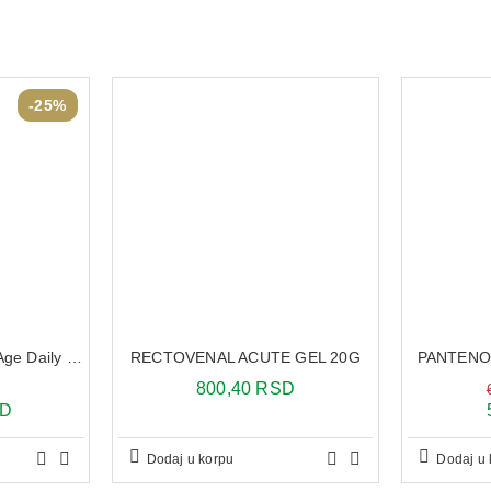
-25%
Vichy Capital Soleil UV-Age Daily tonirani vodeni fluid SPF 50+ 40 ml
RECTOVENAL ACUTE GEL 20G
PANTENOL
800,40 RSD
SD
Dodaj u korpu
Dodaj u 