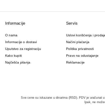
Informacije
Servis
O nama
Uslovi korišćenja i prodaj
Informacije o dostavi
Načini plaćanja
Uputstvo za registraciju
Politika privatnosti
Kako kupiti
Pravo na odustajanje
Najčešća pitanja
Reklamacije
Sve cene su iskazane u dinarima (RSD). PDV je uračunat u c
Ipak, ne možem