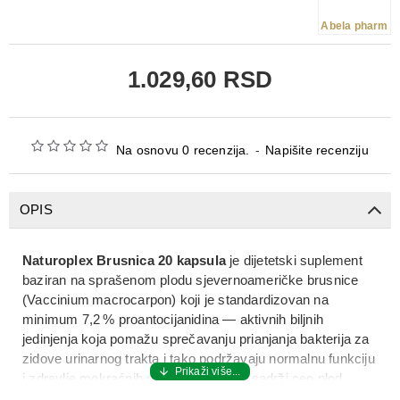
Abela pharm
1.029,60 RSD
Na osnovu 0 recenzija.
-
Napišite recenziju
OPIS
Naturoplex Brusnica 20 kapsula
je
dijetetski suplement
baziran na
sprašenom plodu sjevernoameričke brusnice
(Vaccinium macrocarpon)
koji je standardizovan na
minimum 7,2 % proantocijanidina
— aktivnih biljnih
jedinjenja koja pomažu
sprečavanju prianjanja bakterija za
zidove urinarnog trakta
i tako podržavaju
normalnu funkciju
i zdravlje mokraćnih puteva
. Proizvod sadrži
ceo plod
brusnice (sok, opna, mesnati deo i seme)
što čini njegov