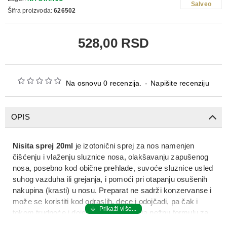
Salveo
Šifra proizvoda:
626502
528,00 RSD
Na osnovu 0 recenzija.
-
Napišite recenziju
OPIS
Nisita sprej 20ml
je
izotonični sprej za nos
namenjen
čišćenju i vlaženju sluznice nosa
, olakšavanju
zapušenog
nosa
, posebno kod obične prehlade, suvoće sluznice usled
suhog vazduha ili grejanja, i pomoći pri
otapanju osušenih
nakupina (krasti) u nosu
. Preparat ne sadrži konzervanse i
može se koristiti kod
odraslih, dece i odojčadi
, pa čak i
tokom
trudnoće i dojenja
, jer predstavlja nežnu formulu za
svakodnevnu negu nosa.