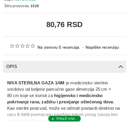
Šifra proizvoda:
1520
80,76 RSD
Na osnovu 0 recenzija.
-
Napišite recenziju
OPIS
NIVA STERILNA GAZA 1/4M
je medicinsko sterilno
sredstvo od beljene pamučne gaze dimenzija 25 cm ×
80 cm koje se koristi za
higijensko i medicinsko
pokrivanje rana, zaštitu i previjanje oštećenog tkiva
.
Kao sterilni proizvod, može se odmah postaviti direktno na
ranu ili štititi premazanu površinu tokom prvog zavoja bez
dodatne sterilizacije.