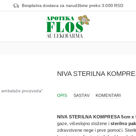
Besplatna dostava za narudžbine preko 3.000 RSD
NIVA STERILNA KOMPRE
od ambalaže proizvoda“
OPIS
SASTAV
KOMENTARI
NIVA STERILNA KOMPRESA 5cm x
gaze, višeslojno složene i
sterilno pa
zdravstvene nege i prve pomoći. Steril