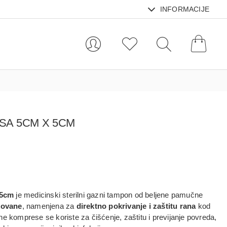
INFORMACIJE
SA 5CM X 5CM
 5cm
je medicinski sterilni gazni tampon od beljene pamučne
kovane
, namenjena za
direktno pokrivanje i zaštitu rana
kod
ne komprese se koriste za čišćenje, zaštitu i previjanje povreda,