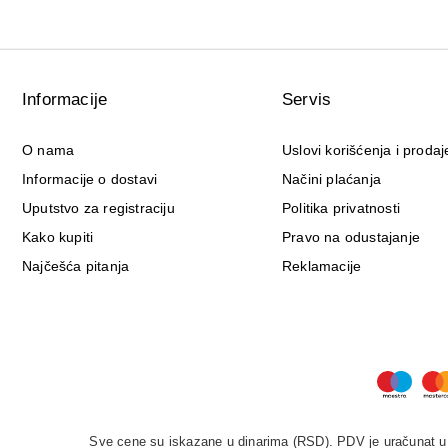
Informacije
Servis
O nama
Uslovi korišćenja i prodaj
Informacije o dostavi
Načini plaćanja
Uputstvo za registraciju
Politika privatnosti
Kako kupiti
Pravo na odustajanje
Najčešća pitanja
Reklamacije
Sve cene su iskazane u dinarima (RSD). PDV je uračunat u c