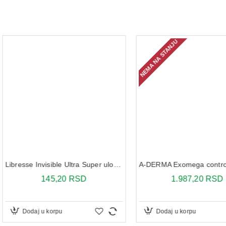
NEMA NA STANJU
Libresse Invisible Ultra Super ulošci 8X
A-DERMA Exomega control ulje 200ml
D
1.987,20 RSD
Dodaj u korpu
Dodaj 