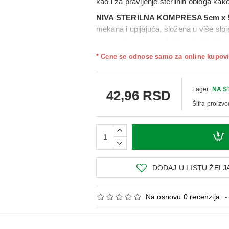
kao i za pravljenje sterilnih obloga kako
NIVA STERILNA KOMPRESA 5cm x
mekana i upijajuća, složena u više slojev
zagarantovana sve dok je pojedinačn
bolničkom, ambulantnom ili kućnom ok
* Cene se odnose samo za online kupovi
Upotreba:
staviti sterilnu kompresu dir
zavojem ili flasterom prema uputstvim
Lager:
NA S
42,96 RSD
Šifra proizvo
DODAJ U LISTU ŽELJ
Na osnovu 0 recenzija.
-