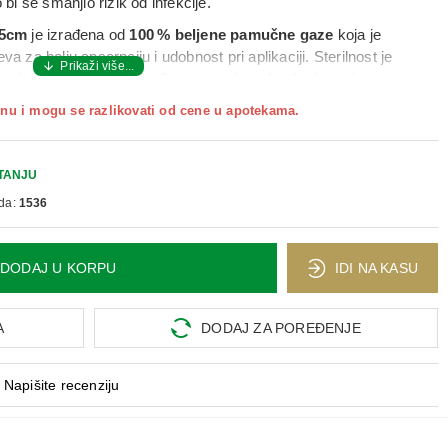
 bi se smanjio rizik od infekcije.
 5cm
je izrađena od
100 % beljene pamučne gaze
koja je
a za bolju apsorpciju i udobnost pri aplikaciji. Sterilnost je
o pakovanje neoštećeno, što omogućava bezbednu primenu u
ruženju.
nu i mogu se razlikovati od cene u apotekama.
ektno na očišćenu i dezinfikovanu ranu ili povredu i fiksirati
a zdravstvenog stručnjaka.
TANJU
da:
1536
DODAJ U KORPU
IDI NA KASU
A
DODAJ ZA POREĐENJE
Napišite recenziju