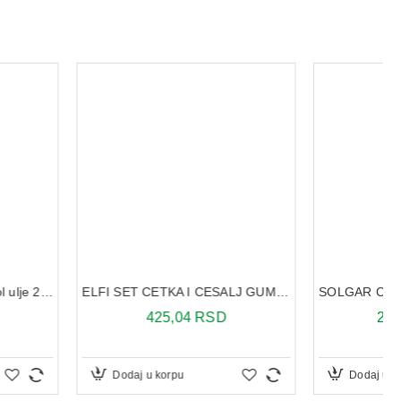
ELFI SET CETKA I CESALJ GUMENA DRSKA RK16
SOLGAR CINK PIKOLINAT 100 TABLETA
425,04 RSD
2.630,79 RSD
u korpu
Dodaj u korpu