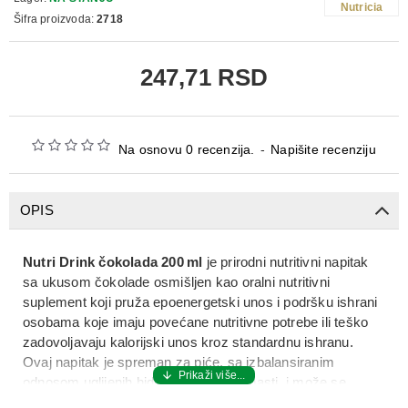
Nutricia
Šifra proizvoda:
2718
247,71 RSD
Na osnovu 0 recenzija.
-
Napišite recenziju
OPIS
Nutri Drink čokolada 200 ml
je
prirodni nutritivni napitak
sa ukusom čokolade
osmišljen kao
oralni nutritivni
suplement
koji pruža
epoenergetski unos i podršku ishrani
osobama koje imaju povećane nutritivne potrebe ili teško
zadovoljavaju kalorijski unos kroz standardnu ishranu.
Ovaj napitak je
spreman za piće
, sa izbalansiranim
odnosom
ugljjenih hidrata, proteina i masti
, i može se
koristiti kao dodatak ishrani za poboljšanje energetske