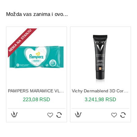
Možda vas zanima i ovo...
NEMA NA STANJU
I 10 ML
PAMPERS MARAMICE VLAZNE SENSITIVE 52X
Vichy Dermablend 3D Correction SPF25 20 30 ml
223,08 RSD
3.241,98 RSD