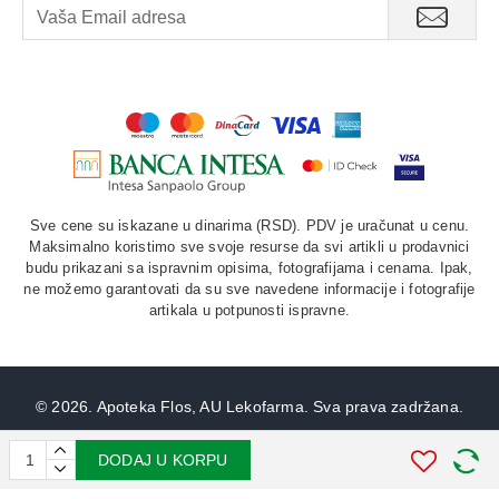
Sve cene su iskazane u dinarima (RSD). PDV je uračunat u cenu.
Maksimalno koristimo sve svoje resurse da svi artikli u prodavnici
budu prikazani sa ispravnim opisima, fotografijama i cenama. Ipak,
ne možemo garantovati da su sve navedene informacije i fotografije
artikala u potpunosti ispravne.
©
2026. Apoteka Flos, AU Lekofarma. Sva prava zadržana.
STIV
solutions
Softverska izrada:
DODAJ U KORPU