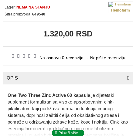
Lager:
NEMA NA STANJU
Hemofarm
Šifra proizvoda:
649540
1.320,00 RSD
Na osnovu 0 recenzija.
-
Napišite recenziju
OPIS
One Two Three Zinc Active 60 kapsula
je
dijetetski
suplement
formulisan sa visoko-apsorbovanim
cink-
pikolinatom
koji podržava
normalnu funkciju imunog
sistema
, doprinosi
zaštiti ćelija od oksidativnog stresa
i
pomaže u održavanju
zdrave kože, kose i noktiju
. Cink kao
esencijalni mineral igra ključnu ulogu u metabolizmu
proteina i ugljenih hidrata, a njegova adekvatna količina je