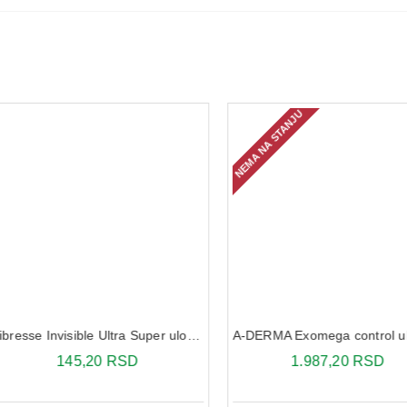
NEMA NA STANJU
Libresse Invisible Ultra Super ulošci 8X
A-DERMA Exomega control ulje 200ml
D
1.987,20 RSD