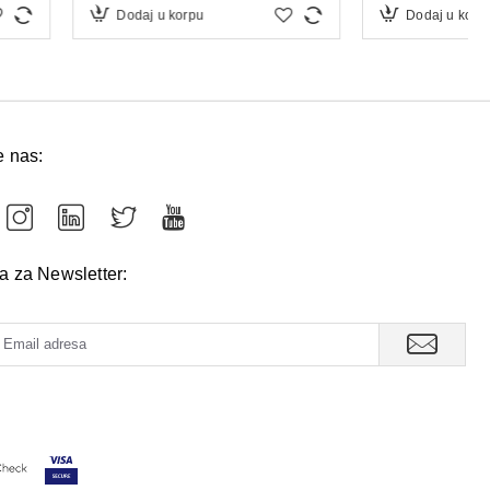
u korpu
Dodaj u korpu
e nas:
va za Newsletter: