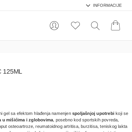
INFORMACIJE
 125ML
i gel sa efektom hlađenja
namenjen
spoljašnjoj upotrebi
koji se
a u mišićima i zglobovima
, posebno kod sportskih povreda,
put osteoartroze, reumatoidnog artritisa, burzitisa, teniskog lakta