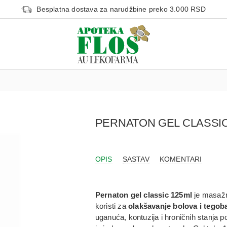
Besplatna dostava za narudžbine preko 3.000 RSD
PERNATON GEL CLASSIC
OPIS
SASTAV
KOMENTARI
Pernaton gel classic 125ml
je
masažn
koristi za
olakšavanje bolova i tegob
uganuća, kontuzija i hroničnih stanja po