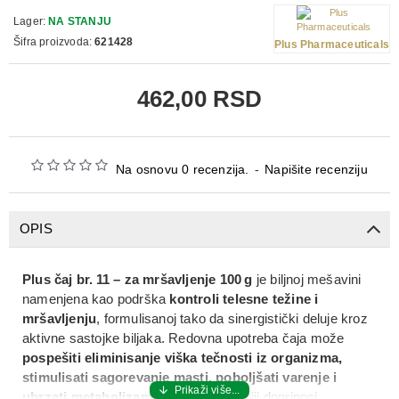
Lager:
NA STANJU
Šifra proizvoda:
621428
Plus Pharmaceuticals
462,00 RSD
Na osnovu 0 recenzija.
-
Napišite recenziju
OPIS
Plus čaj br. 11 – za mršavljenje 100 g
je biljnoj mešavini
namenjena kao podrška
kontroli telesne težine i
mršavljenju
, formulisanoj tako da sinergistički deluje kroz
aktivne sastojke biljaka. Redovna upotreba čaja može
pospešiti eliminisanje viška tečnosti iz organizma,
stimulisati sagorevanje masti, poboljšati varenje i
ubrzati metabolizam
, što u kombinaciji doprinosi