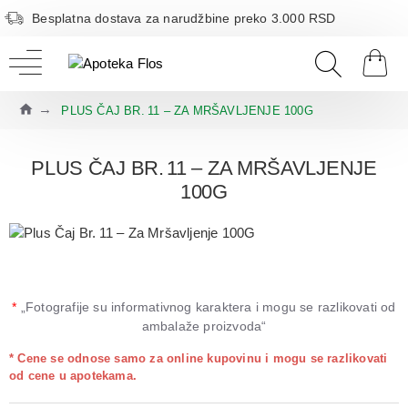
Besplatna dostava za narudžbine preko 3.000 RSD
PLUS ČAJ BR. 11 – ZA MRŠAVLJENJE 100G
PLUS ČAJ BR. 11 – ZA MRŠAVLJENJE
100G
*
„Fotografije su informativnog karaktera i mogu se razlikovati od
ambalaže proizvoda“
* Cene se odnose samo za online kupovinu i mogu se razlikovati
od cene u apotekama.