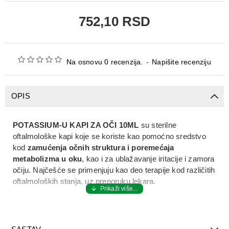
752,10 RSD
Na osnovu 0 recenzija.
-
Napišite recenziju
OPIS
POTASSIUM-U KAPI ZA OČI 10ML
su sterilne
oftalmološke kapi koje se koriste kao pomoćno sredstvo
kod
zamućenja očnih struktura i poremećaja
metabolizma u oku
, kao i za ublažavanje iritacije i zamora
očiju. Najčešće se primenjuju kao deo terapije kod različitih
oftalmoloških stanja, uz preporuku lekara.
POTASSIUM-U KAPI ZA OČI 10ML
sadrže
kalijum-
jodid
, aktivnu supstancu koja doprinosi poboljšanju
razmene materija u oku i može pomoći u resorpciji