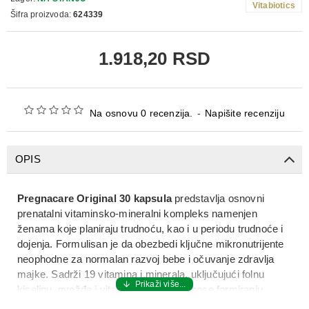
Vitabiotics
Šifra proizvoda:
624339
1.918,20 RSD
Na osnovu 0 recenzija.
-
Napišite recenziju
OPIS
Pregnacare Original 30 kapsula
predstavlja osnovni
prenatalni vitaminsko-mineralni kompleks namenjen
ženama koje planiraju trudnoću, kao i u periodu trudnoće i
dojenja. Formulisan je da obezbedi ključne mikronutrijente
neophodne za normalan razvoj bebe i očuvanje zdravlja
majke. Sadrži 19 vitamina i minerala, uključujući folnu
kiselinu, gvožđe i vitamin D, koji doprinose formiranju
nervnog sistema ploda, normalnoj krvnoj slici i podršci