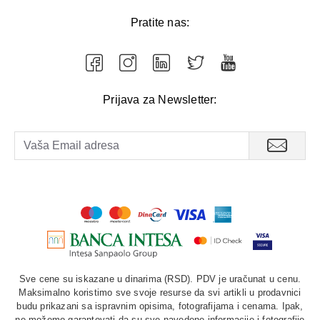
Pratite nas:
Prijava za Newsletter:
Sve cene su iskazane u dinarima (RSD). PDV je uračunat u cenu.
Maksimalno koristimo sve svoje resurse da svi artikli u prodavnici
budu prikazani sa ispravnim opisima, fotografijama i cenama. Ipak,
ne možemo garantovati da su sve navedene informacije i fotografije