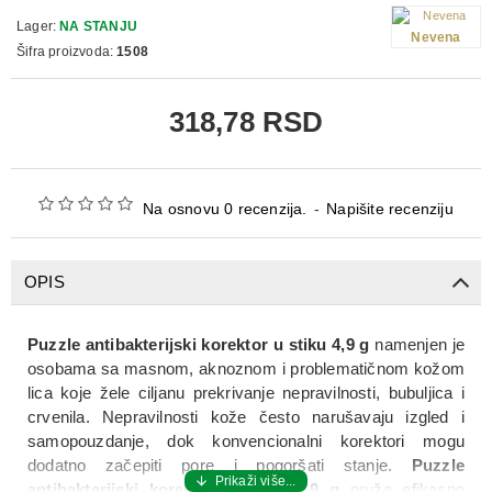
Lager:
NA STANJU
Nevena
Šifra proizvoda:
1508
318,78 RSD
Na osnovu 0 recenzija.
-
Napišite recenziju
OPIS
Puzzle antibakterijski korektor u stiku 4,9 g
namenjen je
osobama sa masnom, aknoznom i problematičnom kožom
lica koje žele ciljanu prekrivanje nepravilnosti, bubuljica i
crvenila. Nepravilnosti kože često narušavaju izgled i
samopouzdanje, dok konvencionalni korektori mogu
dodatno začepiti pore i pogoršati stanje.
Puzzle
antibakterijski korektor u stiku 4,9 g
pruža efikasno