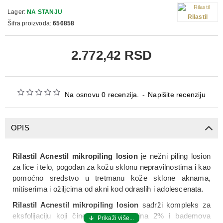
Lager:
NA STANJU
Rilastil
Šifra proizvoda:
656858
2.772,42 RSD
Na osnovu 0 recenzija.
-
Napišite recenziju
OPIS
Rilastil Acnestil mikropiling losion
je nežni piling losion
za lice i telo, pogodan za kožu sklonu nepravilnostima i kao
pomoćno sredstvo u tretmanu kože sklone aknama,
mitiserima i ožiljcima od akni kod odraslih i adolescenata.
Rilastil Acnestil mikropiling losion
sadrži kompleks za
eksfolijaciju koji čine salicilna kiselina 2% i bademova