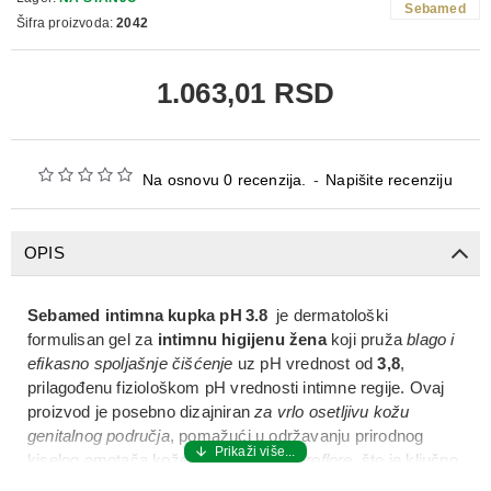
Sebamed
Šifra proizvoda:
2042
1.063,01 RSD
Na osnovu 0 recenzija.
-
Napišite recenziju
OPIS
Sebamed intimna kupka pH 3.8
je dermatološki
formulisan gel za
intimnu higijenu žena
koji pruža
blago i
efikasno spoljašnje čišćenje
uz pH vrednost od
3,8
,
prilagođenu fiziološkom pH vrednosti intimne regije. Ovaj
proizvod je posebno dizajniran
za vrlo osetljivu kožu
genitalnog područja
, pomažući u održavanju prirodnog
kiselog omotača kože i
ravnoteže mikroflore
, što je ključno
za zaštitu od patogenih mikroorganizama. Formula
ne