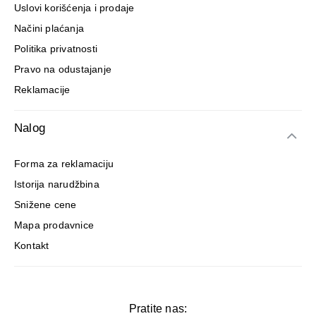
Uslovi korišćenja i prodaje
Frekvencija:
Koristite
svakodnevno ili po potrebi
za
Načini plaćanja
nežnu i pouzdanu intimnu higijenu.
Politika privatnosti
Pravo na odustajanje
Reklamacije
Nalog
Forma za reklamaciju
Istorija narudžbina
Snižene cene
Mapa prodavnice
Kontakt
Pratite nas: