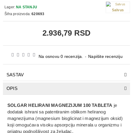
Lager:
NA STANJU
Salvus
Šifra proizvoda:
620693
2.936,79 RSD
Na osnovu 0 recenzija.
-
Napišite recenziju
SASTAV
OPIS
SOLGAR HELIRANI MAGNEZIJUM 100 TABLETA
je
dodatak ishrani
sa patentiranim oblikom
heliranog
magnezijuma (magnesium bisglicinat i magnezijum oksid)
koji omogućava
visoku apsorpciju minerala
u organizmu i
prijatnu podnošljivost za želudac.