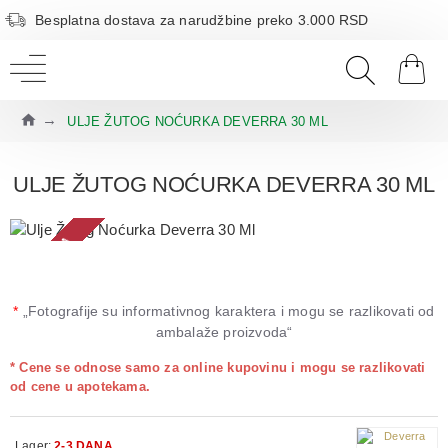
Besplatna dostava za narudžbine preko 3.000 RSD
ULJE ŽUTOG NOĆURKA DEVERRA 30 ML
ULJE ŽUTOG NOĆURKA DEVERRA 30 ML
2-3 DANA
*
„Fotografije su informativnog karaktera i mogu se razlikovati od
ambalaže proizvoda“
* Cene se odnose samo za online kupovinu i mogu se razlikovati
od cene u apotekama.
Lager:
2-3 DANA