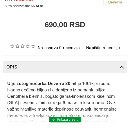
Deverra
Šifra proizvoda:
663438
690,00 RSD
Na osnovu 0 recenzija.
-
Napišite recenziju
OPIS
Ulje žutog noćurka Deverra 30 ml
je 100% prirodno
hladno ceđeno biljno ulje dobijeno iz semenki biljke
Oenothera biennis, bogato gama-linolenskom kiselinom
(GLA) i esencijalnim omega-6 masnim kiselinama. Ove
važne hranljive materije doprinose očuvanju hormonalne
ravnoteže, zdravlja kože i normalnom funkcionisanju
organizma. Redovnom upotrebom može doprineti boljoj
elastičnosti i hidrataciji kože, kao i opštem osećaju