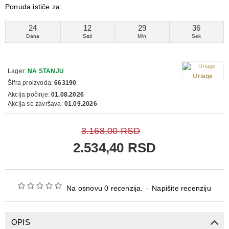
Ponuda ističe za:
24
12
29
36
Dana
Sati
Min
Sek
Lager:
NA STANJU
Uriage
Šifra proizvoda:
663190
Akcija počinje:
01.08.2026
Akcija se završava:
01.09.2026
3.168,00 RSD
2.534,40 RSD
Na osnovu 0 recenzija.
-
Napišite recenziju
OPIS