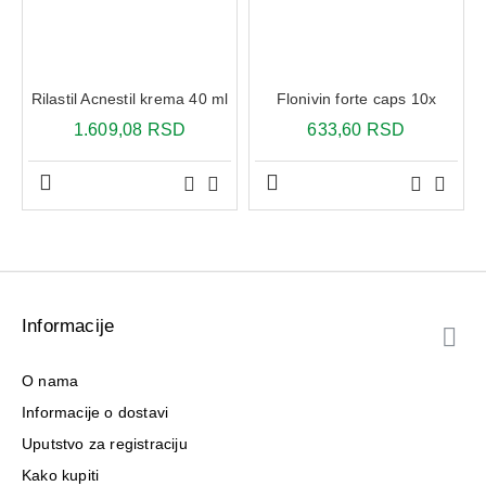
Ne morate dugo čekati sa oblačenjem — balzam se
relativno brzo upija.Može se koristiti svakodnevn
Uriage Xemose ulje za tuširanje
predstavlja idealno
rešenje za svakodnevnu higijenu osetljive, suve i atopiji
Rilastil Acnestil krema 40 ml
Flonivin forte caps 10x
sklone kože kod beba, dece i odraslih. Njegova bogata i
1.609,08 RSD
633,60 RSD
neiritirajuća formula čisti kožu bez isušivanja, pružajući
prijatan osećaj mekoće i udobnosti odmah nakon tuširanja.
Obogaćeno Uriage termalnom vodom, Cerasterol-2F
kompleksom i blagim surfaktantima, ovo ulje pomaže u
obnovi zaštitne barijere kože i štiti od spoljašnjih agresora.
Ne sadrži sapune niti parabene, pa je pogodno i za
najosetljiviju kožu.
Upotreba:
Nanesite na vlažnu kožu tela i/ili lica, zapenite
Informacije
blagim pokretima, a zatim isperite. Može se koristiti
svakodnevno, kao zamena za obične gelove za tuširanje.
O nama
Informacije o dostavi
Uputstvo za registraciju
Kako kupiti