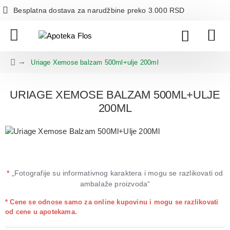
Besplatna dostava za narudžbine preko 3.000 RSD
Uriage Xemose balzam 500ml+ulje 200ml
URIAGE XEMOSE BALZAM 500ML+ULJE
200ML
*
„Fotografije su informativnog karaktera i mogu se razlikovati od
ambalaže proizvoda“
* Cene se odnose samo za online kupovinu i mogu se razlikovati
od cene u apotekama.