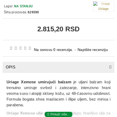
Lager:
NA STANJU
Uriage
Šifra proizvoda:
629590
2.815,20 RSD
Na osnovu 0 recenzija.
-
Napišite recenziju
OPIS
Uriage Xemose umirujući balzam
je uljani balzam koji
trenutno umiruje svrbež i zatezanje, intenzivno hrani
veoma suvu i atopiji sklону kožu, uz 48‑časovnu udobnost.
Formula bogata shea maslacem i illipe uljem, bez mirisa i
parabena.
Uriage Xemose ulje za tuširanje
je blago, hranljivo ulje za