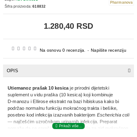
Pharmanova
Šifra proizvoda:
618832
1.280,40 RSD
Na osnovu 0 recenzija.
-
Napišite recenziju
OPIS
Utiemanoz prašak 10 kesica
je
prirodni dijetetski
suplement u vidu praška (10 kesica)
koji kombinuje
D‑manozu
i
Ellirose ekstrakt na bazi hibiskusa
kako bi
podržao
normalnu funkciju mokraćnog trakta i bešike
,
posebno kod infekcija izazvanih bakterijom
Escherichia coli
— najčešćim uzročnikom urinarnih infekcija. Preparat
pomaže da se
spreči prianjanje bakterija za zid mokraćnog
sistema
, olakšavajući njihovo izbacivanje iz organizma