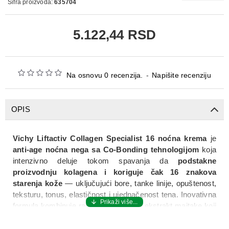
Šifra proizvoda:
635704
5.122,44 RSD
Na osnovu 0 recenzija.
-
Napišite recenziju
OPIS
Vichy Liftactiv Collagen Specialist 16 noćna krema
je
anti‑age noćna nega sa Co‑Bonding tehnologijom
koja
intenzivno deluje tokom spavanja da
podstakne
proizvodnju kolagena i koriguje čak 16 znakova
starenja kože
— uključujući bore, tanke linije, opuštenost,
teksturu, tonus, elastičnost i ujednačenost tena. Inovativna
formula kombinuje ramnozu, peptide i ekstrakt maitake koji
„povezuju“ različite tipove kolagena u koži, što je klinički
povezano sa poboljšanim izgledom i čvršćim, glađim