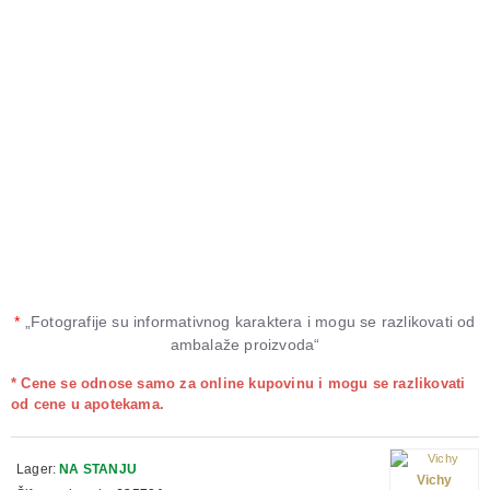
*
„Fotografije su informativnog karaktera i mogu se razlikovati od
ambalaže proizvoda“
* Cene se odnose samo za online kupovinu i mogu se razlikovati
od cene u apotekama.
Lager:
NA STANJU
Vichy