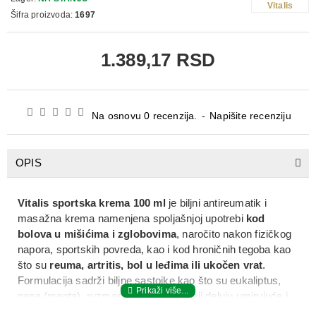
Vitalis
Šifra proizvoda:
1697
1.389,17 RSD
Na osnovu 0 recenzija.
-
Napišite recenziju
OPIS
Vitalis sportska krema 100 ml
je
biljni antireumatik i
masažna krema
namenjena
spoljašnjoj upotrebi
kod
bolova u mišićima i zglobovima
, naročito nakon fizičkog
napora, sportskih povreda, kao i kod hroničnih tegoba kao
što su
reuma, artritis, bol u leđima ili ukočen vrat
.
Formulacija sadrži
biljne sastojke
kao što su
eukaliptus,
nana (menta), ruzmarin i aloe vera
, koji deluju umirujuće i
osvežavajuće, doprinoseći
ublažavanju bolova i