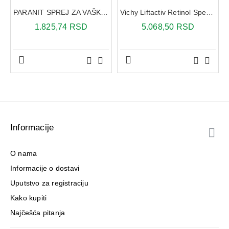
PARANIT SPREJ ZA VAŠKE I GNJIDE + ČEŠALJ 100ML
Vichy Liftactiv Retinol Specialist serum 30 ml
1.825,74 RSD
5.068,50 RSD
Informacije
O nama
Informacije o dostavi
Uputstvo za registraciju
Kako kupiti
Najčešća pitanja