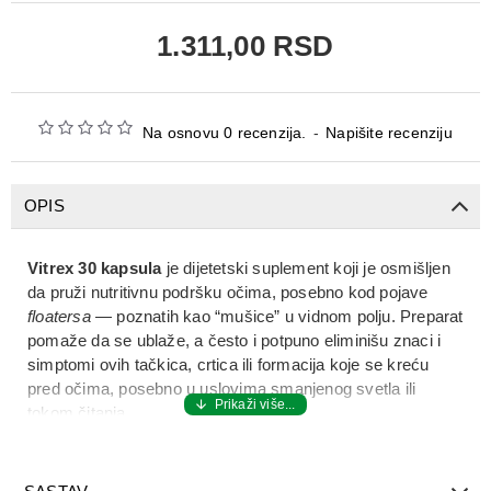
1.311,00 RSD
Na osnovu 0 recenzija.
-
Napišite recenziju
OPIS
Vitrex 30 kapsula
je dijetetski suplement koji je osmišljen
da pruži nutritivnu podršku očima, posebno kod pojave
floatersa
— poznatih kao “mušice” u vidnom polju. Preparat
pomaže da se
ublaže, a često i potpuno eliminišu znaci i
simptomi ovih tačkica, crtica ili formacija koje se kreću
pred očima
, posebno u uslovima smanjenog svetla ili
tokom čitanja.
Vitrex 30 kapsula
deluje tako što podržava metabolizam
staklastog tela oka i može pomoći u sprečavanju