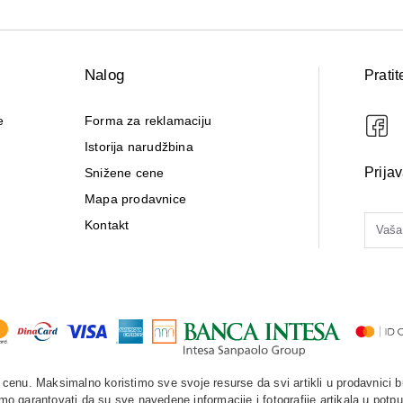
Nalog
Pratit
e
Forma za reklamaciju
Istorija narudžbina
Prija
Snižene cene
Mapa prodavnice
Kontakt
enu. Maksimalno koristimo sve svoje resurse da svi artikli u prodavnici b
o garantovati da su sve navedene informacije i fotografije artikala u potpu