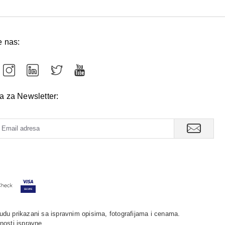
e nas:
va za Newsletter:
udu prikazani sa ispravnim opisima, fotografijama i cenama.
nosti ispravne.