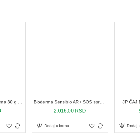
Pantenol+ Vitamin E krema 30 g DukaFarm
Bioderma Sensibio AR+ SOS sprej za umirenje kože skolne crvenilu 70 ml
JP ČAJ
D
2.016,00 RSD
Dodaj u korpu
Dodaj 