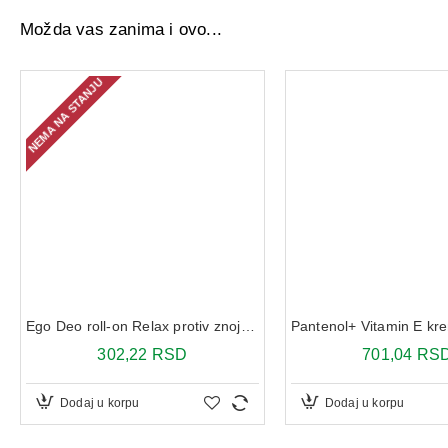
Možda vas zanima i ovo...
NEMA NA STANJU
Ego Deo roll-on Relax protiv znojenja i neprijatnih mirisa 50 ml
302,22 RSD
701,04 RS
Dodaj u korpu
Dodaj u korpu