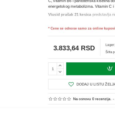
C, vitamin B6 i pantotenska kiselina d
energetskog metabolizma. Vitamin C i ci
Viusid prašak 21 kesica
predstavlja 
fizičkog i mentalnog napora, kao i u si
aminokiselina. Zahvaljujući pažljivo od
* Cene se odnose samo za online kupovi
vitalnosti i normalnih fizioloških funkci
Upotreba:
Sadržaj kesice rastvoriti u 150 ml vode
Lager:
3.833,64 RSD
Odrasli: 1 kesica na svakih 8 sati.
Šifra 
Deca od 3 do 6 godina: 1 kesica dnevn
Deca od 6 do 14 godina: 1–2 kesice dn
DODAJ U LISTU ŽELJ
Na osnovu 0 recenzija.
-