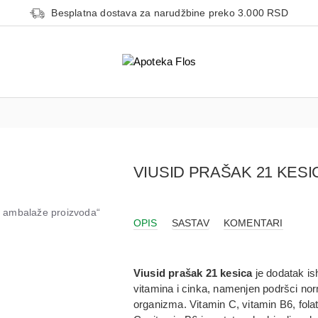
Besplatna dostava za narudžbine preko 3.000 RSD
VIUSID PRAŠAK 21 KESI
od ambalaže proizvoda“
OPIS
SASTAV
KOMENTARI
Viusid prašak 21 kesica
je dodatak ish
vitamina i cinka, namenjen podršci norm
organizma. Vitamin C, vitamin B6, fola