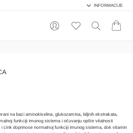
INFORMACIJE
CA
rani na bazi aminokiselina, glukozamina, biljnih ekstrakata,
alnoj funkciji imunog sistema i očuvanju opšte vitalnosti
t i cink doprinose normalnoj funkciji imunog sistema, dok vitamin