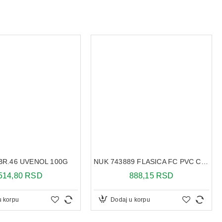
 BR.46 UVENOL 100G
NUK 743889 FLASICA FC PVC CUCLA SILIKON 0-6M 150ML
514,80 RSD
888,15 RSD
u korpu
Dodaj u korpu