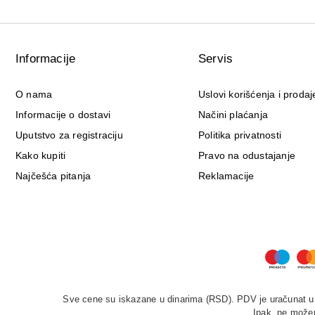
Informacije
Servis
O nama
Uslovi korišćenja i prodaj
Informacije o dostavi
Načini plaćanja
Uputstvo za registraciju
Politika privatnosti
Kako kupiti
Pravo na odustajanje
Najčešća pitanja
Reklamacije
Sve cene su iskazane u dinarima (RSD). PDV je uračunat u c
Ipak, ne možem