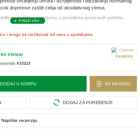
oprinose smanjenju umora i iscrpljenosti i održavanju normalnog
nk doprinose zaštiti ćelija od oksidativnog stresa.
nutritivnu podršku organizmu u periodima povećanih potreba,
tuacijama kada je potreban dodatni unos vitamina, minerala i
abranoj kombinaciji sastojaka, doprinosi održavanju energije,
nu i mogu se razlikovati od cene u apotekama.
ja organizma.
 ili voćnog soka.
NA STANJU
Catalysis
proizvoda:
633223
o.
evno. Primena kod dece isključivo uz preporuku lekara.
DODAJ U KORPU
IDI NA KASU
A
DODAJ ZA POREĐENJE
Napišite recenziju