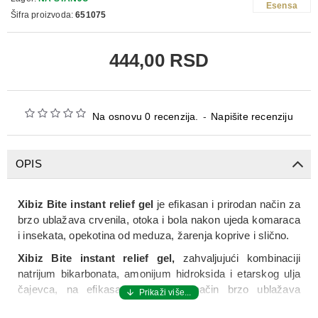
Esensa
Šifra proizvoda:
651075
444,00 RSD
Na osnovu 0 recenzija.
-
Napišite recenziju
OPIS
Xibiz Bite instant relief gel
je efikasan i prirodan način za
brzo ublažava crvenila, otoka i bola nakon ujeda komaraca
i insekata, opekotina od meduza, žarenja koprive i slično.
Xibiz Bite instant relief gel,
zahvaljujući kombinaciji
natrijum bikarbonata, amonijum hidroksida i etarskog ulja
čajevca, na efikasan i prirodan način brzo ublažava
crvenilo, otok i bol koji nastaju kao posledica burne reakcije