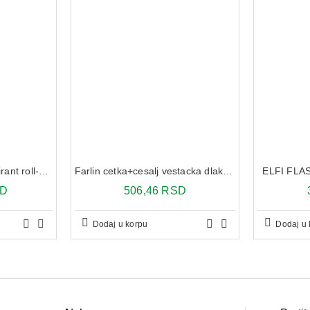
Vichy Homme Antiperspirant roll-on za zaštitu od znojenja do 72h 2x 50 ml
Farlin cetka+cesalj vestacka dlaka bf-150
ELFI FLA
SD
506,46 RSD
Dodaj u korpu
Dodaj u 