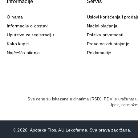
Informacije
Servis
O nama
Uslovi korišćenja i prodaj
Informacije o dostavi
Načini plaćanja
Uputstvo za registraciju
Politika privatnosti
Kako kupiti
Pravo na odustajanje
Najčešća pitanja
Reklamacije
Sve cene su iskazane u dinarima (RSD). PDV je uračunat u c
Ipak, ne možem
©
2026. Apoteka Flos, AU Lekofarma. Sva prava zadržana.