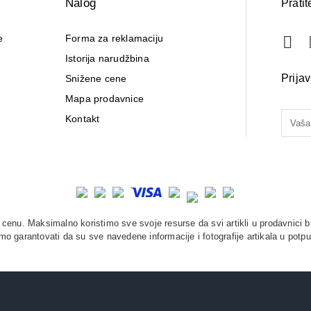
Nalog
Pratit
e
Forma za reklamaciju
Istorija narudžbina
Prija
Snižene cene
Mapa prodavnice
Kontakt
enu. Maksimalno koristimo sve svoje resurse da svi artikli u prodavnici b
o garantovati da su sve navedene informacije i fotografije artikala u potpu