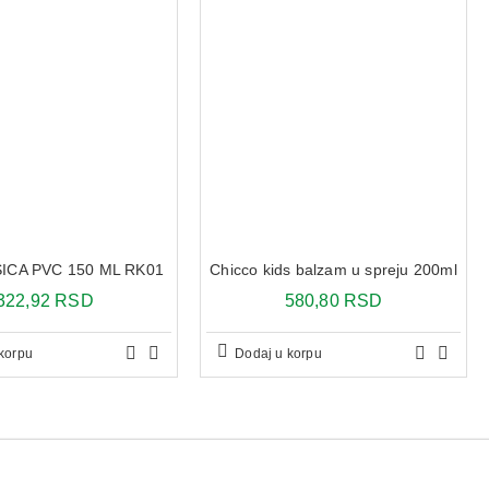
SICA PVC 150 ML RK01
Chicco kids balzam u spreju 200ml
322,92 RSD
580,80 RSD
korpu
Dodaj u korpu