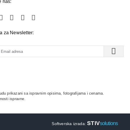
e nas:
va za Newsletter:
udu prikazani sa ispravnim opisima, fotografijama i cenama.
nosti ispravne.
STIV
solutions
Softverska izrada: