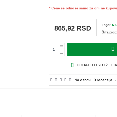
* Cene se odnose samo za online kupovi
Lager:
NA
865,92 RSD
Šifra proi
DODAJ U LISTU ŽELJ
Na osnovu 0 recenzija.
-