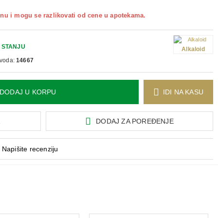
nu i mogu se razlikovati od cene u apotekama.
 STANJU
Alkaloid
zvoda:
14667
DODAJ U KORPU
IDI NA KASU
A
DODAJ ZA POREĐENJE
Napišite recenziju