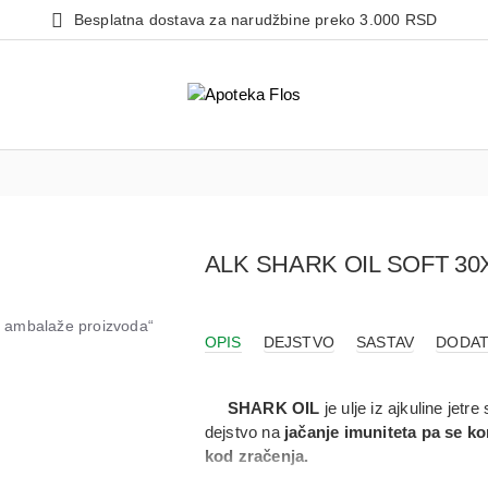
Besplatna dostava za narudžbine preko 3.000 RSD
ALK SHARK OIL SOFT 3
od ambalaže proizvoda“
OPIS
DEJSTVO
SASTAV
DODAT
SHARK OIL
je ulje iz ajkuline jetr
dejstvo na
jačanje imuniteta pa se kor
kod zračenja.