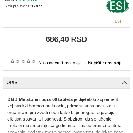
Šifra proizvoda:
17927
ESI
686,40 RSD
Na osnovu 0 recenzija.
-
Napišite recenziju
OPIS
BGB Melatonin pura 60 tableta
je dijetetski suplement
koji sadrži hormon
melatonin
, prirodnu supstancu koju
organizam proizvodi noću kako bi pomogao regulaciju
ciklusa spavanja i budnosti
. S obzirom da se lučenje
melatonina smanjuje sa godinama ili usled promena ritma
spavanja, dodatak može pomoći organizmu da lakše zaspi