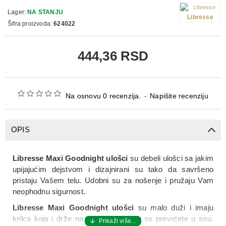
Lager:
NA STANJU
Libresse
Šifra proizvoda:
624022
444,36 RSD
Na osnovu 0 recenzija.
-
Napišite recenziju
OPIS
Libresse Maxi Goodnight ulošci
su debeli ulošci sa jakim
upijajućim dejstvom i dizajnirani su tako da savršeno
pristaju Vašem telu. Udobni su za nošenje i pružaju Vam
neophodnu sigurnost.
Libresse Maxi Goodnight ulošci
su malo duži i imaju
krilca koja i drže na mestu čak iako se prevrćete u snu.