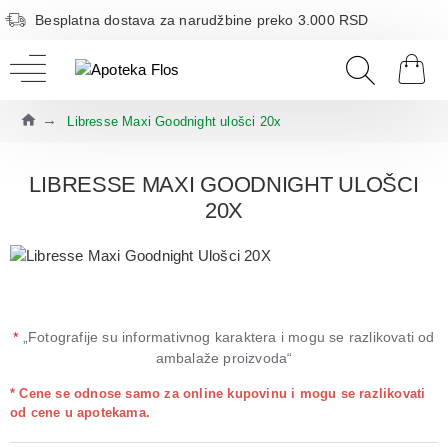
Besplatna dostava za narudžbine preko 3.000 RSD
Libresse Maxi Goodnight ulošci 20x
LIBRESSE MAXI GOODNIGHT ULOŠCI
20X
*
„Fotografije su informativnog karaktera i mogu se razlikovati od
ambalaže proizvoda“
* Cene se odnose samo za online kupovinu i mogu se razlikovati
od cene u apotekama.