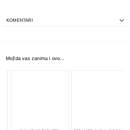
Nežni su prema Vašoj koži i poseduju jedinstven dizajn
prilagođen obliku Vašeg tela.
Pakovanje
: 20 komada.
KOMENTARI
Možda vas zanima i ovo...
SYNAID 30 TABLETA
SEBAMED BABY LOSION 200ML
2.829,00 RSD
1.317,48 RSD