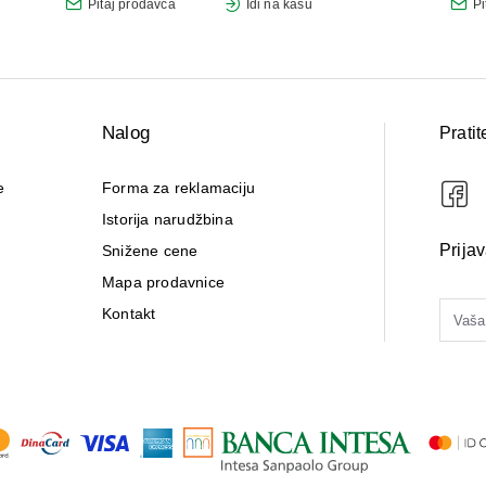
Pitaj prodavca
Idi na kasu
Pi
Nalog
Pratit
e
Forma za reklamaciju
Istorija narudžbina
Prija
Snižene cene
Mapa prodavnice
Kontakt