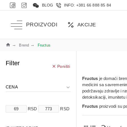
BLOG
INFO: +381 66 888 85 84
PROIZVODI
AKCIJE
Brend
Fructus
Filter
Poništi
Fructus
je domaći brend
medicini sa savremenim
CENA
podržavaju zdravlje i r
detoksikaciji, imunitet
Fructus
proizvodi su pa
RSD
RSD