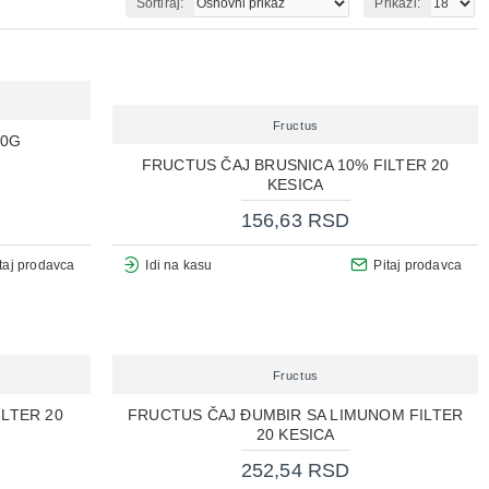
Sortiraj:
Prikaži:
Fructus
70G
FRUCTUS ČAJ BRUSNICA 10% FILTER 20
KESICA
156,63 RSD
taj prodavca
Idi na kasu
Pitaj prodavca
Fructus
LTER 20
FRUCTUS ČAJ ĐUMBIR SA LIMUNOM FILTER
20 KESICA
252,54 RSD