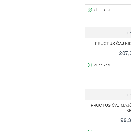
Idi na kasu
F
FRUCTUS ČAJ KID
207,
Idi na kasu
F
FRUCTUS ČAJ MAJČ
K
99,