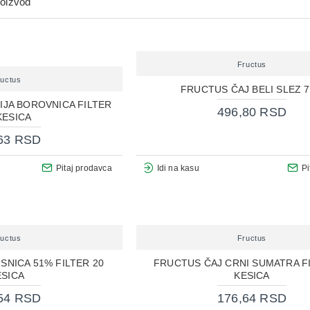
roizvod
Fructus
ructus
FRUCTUS ČAJ BELI SLEZ 
IJA BOROVNICA FILTER
496,80 RSD
KESICA
63 RSD
Pitaj prodavca
Idi na kasu
Pi
ructus
Fructus
SNICA 51% FILTER 20
FRUCTUS ČAJ CRNI SUMATRA FI
ESICA
KESICA
54 RSD
176,64 RSD