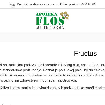
Besplatna dostava za narudžbine preko 3.000 RSD
Fructus
 sa tradicijom proizvodnje i prerade lekovitog bilja, nastao kao por
 standardima proizvodnje. Poznat je po širokoj paleti
biljnih čajev
avnotežu organizma. Sortiment obuhvata tradicionalne i aromatizovan
u i specifičnim zdravstvenim potrebama potrošača.
žljivo kontrolisani od sirovina do gotovih proizvoda koristeći mode