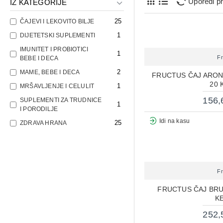
Uporedi p
IZ KATEGORIJE
25
ČAJEVI I LEKOVITO BILJE
1
DIJETETSKI SUPLEMENTI
IMUNITET I PROBIOTICI
1
F
BEBE I DECA
2
MAME, BEBE I DECA
FRUCTUS ČAJ ARON
20 
1
MRŠAVLJENJE I CELULIT
156,
SUPLEMENTI ZA TRUDNICE
1
I PORODILJE
Idi na kasu
25
ZDRAVA HRANA
F
FRUCTUS ČAJ BRU
K
252,