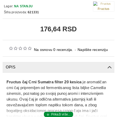
Lager:
NA STANJU
Fructus
Šifra proizvoda:
621331
176,64 RSD
Na osnovu 0 recenzija.
-
Napišite recenziju
OPIS
Fructus čaj Crni Sumatra filter 20 kesica
je aromatičan
crni čaj pripremljen od fermentisanog lista biljke
Camellia
sinensis
, poznatog po svojoj punoj aromi i intenzivnijem
ukusu. Ovaj čaj je odlična alternativa jutarnjoj kafi ili
osvežavajućem toplom napitku tokom dana, a zbog
bogatijeg oksidacionog procesa crnog čaja ima i jači
karakter ukusa u odnosu na zeleni ili beli čaj. Fructus crni