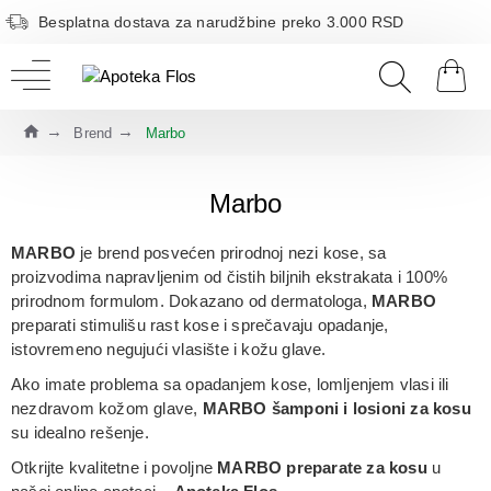
Besplatna dostava za narudžbine preko 3.000 RSD
Brend
Marbo
Marbo
MARBO
je brend posvećen
prirodnoj nezi kose
, sa
proizvodima napravljenim od
čistih biljnih ekstrakata
i
100%
prirodnom formulom
. Dokazano od dermatologa,
MARBO
preparati stimulišu rast kose i sprečavaju opadanje
,
istovremeno negujući vlasište i kožu glave.
Ako imate problema sa
opadanjem kose, lomljenjem vlasi
ili
nezdravom kožom glave
,
MARBO šamponi i losioni za kosu
su idealno rešenje.
Otkrijte kvalitetne i povoljne
MARBO preparate za kosu
u