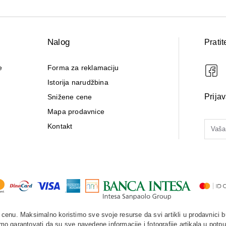
Nalog
Pratit
e
Forma za reklamaciju
Istorija narudžbina
Prija
Snižene cene
Mapa prodavnice
Kontakt
enu. Maksimalno koristimo sve svoje resurse da svi artikli u prodavnici b
o garantovati da su sve navedene informacije i fotografije artikala u potpu