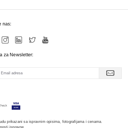
e nas:
va za Newsletter:
udu prikazani sa ispravnim opisima, fotografijama i cenama.
nosti ispravne.