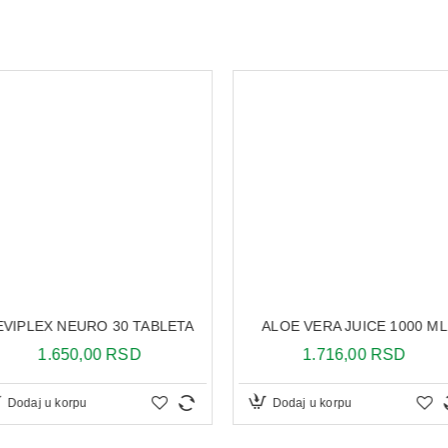
Način upotrebe:
Losion naneti na vlasište 15–30 minuta 
oprati odgovarajućim šamponom. Prepor
NEMA NA STANJ
ALOE VERA JUICE 1000 ML
 TABLETA
1.716,00 RSD
SD
2
Dodaj u korpu
Dodaj 