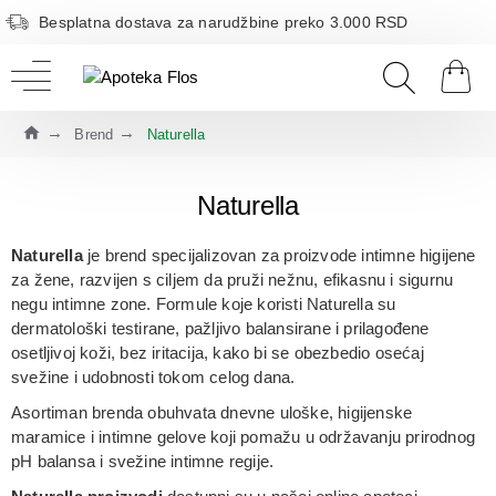
Besplatna dostava za narudžbine preko 3.000 RSD
Brend
Naturella
Naturella
Naturella
je brend specijalizovan za proizvode
intimne higijene
za žene
, razvijen s ciljem da pruži
nežnu, efikasnu i sigurnu
negu intimne zone
. Formule koje koristi Naturella su
dermatološki testirane, pažljivo balansirane i prilagođene
osetljivoj koži, bez iritacija, kako bi se obezbedio osećaj
svežine i udobnosti tokom celog dana.
Asortiman brenda obuhvata
dnevne uloške, higijenske
maramice i intimne gelove
koji pomažu u održavanju prirodnog
pH balansa i svežine intimne regije.