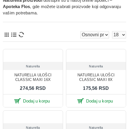
Naturella proizvodi
dostupni su u našoj online apoteci –
Apoteka Flos
, gde možete izabrati proizvode koji odgovaraju
vašim potrebama.
Naturella
Naturella
NATURELLA ULOŠCI
NATURELLA ULOŠCI
CLASSIC MAXI 16X
CLASSIC MAXI 8X
274,56 RSD
175,56 RSD
Dodaj u korpu
Dodaj u korpu
Naturella
Naturella