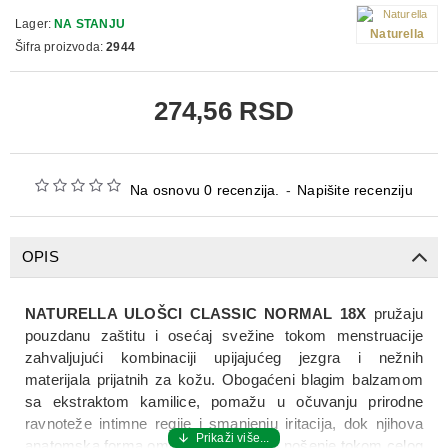
Lager:
NA STANJU
Naturella
Šifra proizvoda:
2944
274,56 RSD
Na osnovu 0 recenzija.
-
Napišite recenziju
OPIS
NATURELLA ULOŠCI CLASSIC NORMAL 18X
pružaju
pouzdanu zaštitu i osećaj svežine tokom menstruacije
zahvaljujući kombinaciji upijajućeg jezgra i nežnih
materijala prijatnih za kožu. Obogaćeni blagim balzamom
sa ekstraktom kamilice, pomažu u očuvanju prirodne
ravnoteže intimne regije i smanjenju iritacija, dok njihova
anatomska forma omogućava udobno nošenje tokom celog