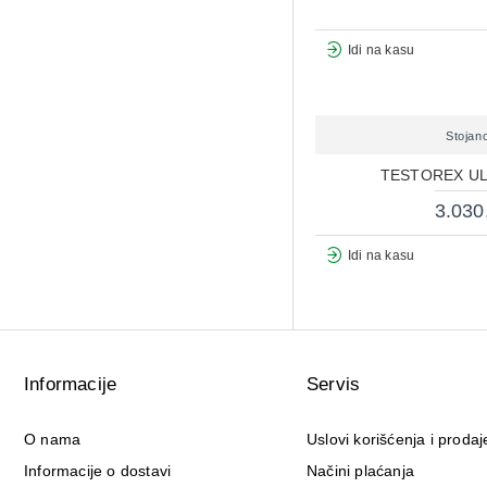
Idi na kasu
Stojan
TESTOREX UL
3.030
Idi na kasu
Informacije
Servis
O nama
Uslovi korišćenja i prodaj
Informacije o dostavi
Načini plaćanja