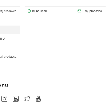
taj prodavca
Idi na kasu
Pitaj prodavca
ULA
taj prodavca
e nas: