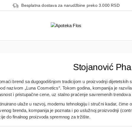
Besplatna dostava za narudžbine preko 3.000 RSD
Stojanović Ph
omaći brend sa dugogodišnjom tradicijom u proizvodnji dijetetskih 
d nazivom „Luna Cosmetics“. Tokom godina, kompanija je razvila sop
kasnost i pristupačne cene, uz stalno praćenje savremenih trendova i
inuirano ulaže u razvoj, modernu tehnologiju i stručni kadar, čime 
enog brenda, kompanija je poznata i po uslužnoj proizvodnji (cont
ije do finalnog proizvoda spremnog za tržište.