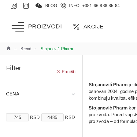
BLOG
INFO: +381 66 888 85 84
PROIZVODI
AKCIJE
Brend
Stojanović Pharm
Filter
Poništi
Stojanović Pharm
je d
osnovan 2004. godine po
CENA
kombinuju kvalitet, efi
Stojanović Pharm
kont
proizvoda. Pored sopstv
RSD
RSD
proizvoda – od formulac