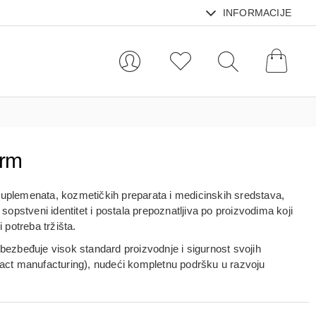
INFORMACIJE
arm
suplemenata, kozmetičkih preparata i medicinskih sredstava,
stveni identitet i postala prepoznatljiva po proizvodima koji
 potreba tržišta.
obezbeđuje visok standard proizvodnje i sigurnost svojih
ract manufacturing), nudeći kompletnu podršku u razvoju