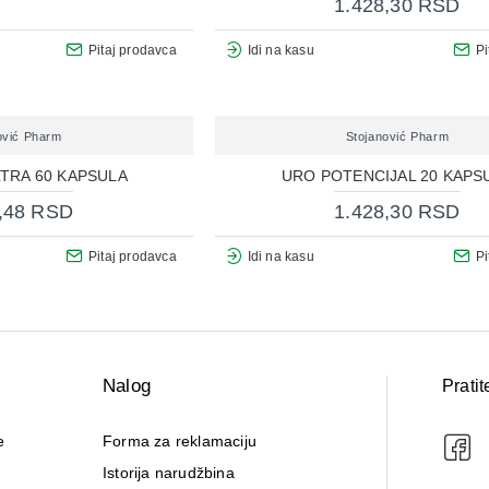
1.428,30 RSD
Pitaj prodavca
Idi na kasu
Pi
ović Pharm
Stojanović Pharm
TRA 60 KAPSULA
URO POTENCIJAL 20 KAPS
,48 RSD
1.428,30 RSD
Pitaj prodavca
Idi na kasu
Pi
Nalog
Pratit
e
Forma za reklamaciju
Istorija narudžbina