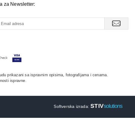
va za Newsletter:
udu prikazani sa ispravnim opisima, fotografijama i cenama.
nosti ispravne.
STIV
solutions
Softverska izrada: