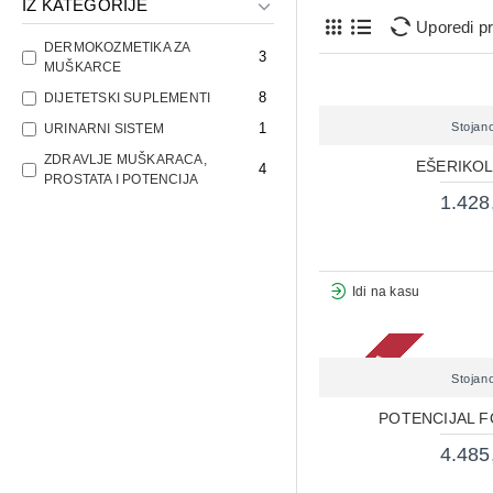
IZ KATEGORIJE
Uporedi p
DERMOKOZMETIKA ZA
3
MUŠKARCE
8
DIJETETSKI SUPLEMENTI
1
Stojan
URINARNI SISTEM
ZDRAVLJE MUŠKARACA,
EŠERIKOL
4
PROSTATA I POTENCIJA
1.428
Idi na kasu
2-3 DANA
Stojan
POTENCIJAL F
4.485