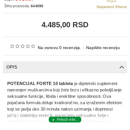
Šifra proizvoda:
644090
Stojanović Pharm
4.485,00 RSD
Na osnovu 0 recenzija.
-
Napišite recenziju
OPIS
POTENCIJAL FORTE 10 tableta
je dijetetski suplement
namenjen muškarcima koji žele brzo i efikasno poboljšanje
seksualne funkcije, libida i erektilne sposobnosti. Ova
pojačana formula deluje kratkoročno, sa izraženim efektom
koji se javlja oko 30 minuta nakon uzimanja i doprinosi
jačoj i stabilnijoj erekciji, povećanju seksualne želje i
produženju trajanja odnosa. Redovnim korišćenjem u
skladu sa preporukama, proizvod može doprineti boljem