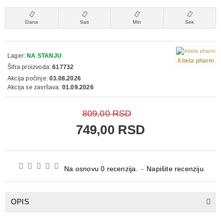
Dana
Sati
Min
Sek
Lager:
NA STANJU
Abela pharm
Šifra proizvoda:
617732
Akcija počinje:
03.08.2026
Akcija se završava:
01.09.2026
809,00 RSD
749,00 RSD
Na osnovu 0 recenzija.
-
Napišite recenziju
OPIS